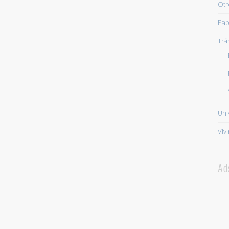
Otr
Pap
Trá
Uni
Viv
Ad