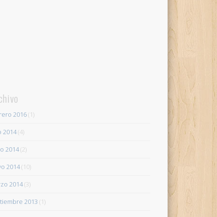
chivo
rero 2016
(1)
io 2014
(4)
io 2014
(2)
o 2014
(10)
zo 2014
(3)
tiembre 2013
(1)