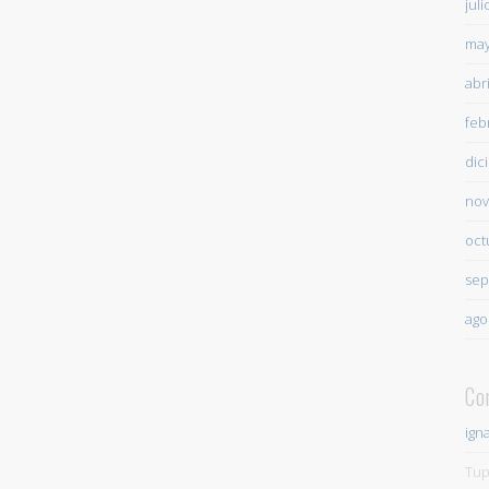
jul
may
abr
feb
dic
nov
oct
sep
ago
Co
ign
Tup