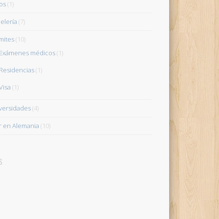
os
(1)
elería
(7)
mites
(10)
Exámenes médicos
(1)
Residencias
(1)
Visa
(1)
versidades
(4)
ir en Alemania
(10)
s