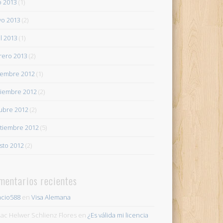
io 2013
(1)
o 2013
(2)
il 2013
(1)
rero 2013
(2)
iembre 2012
(1)
iembre 2012
(2)
ubre 2012
(2)
tiembre 2012
(5)
sto 2012
(2)
mentarios recientes
acio588
en
Visa Alemana
ac Helwer Schlienz Flores
en
¿Es válida mi licencia