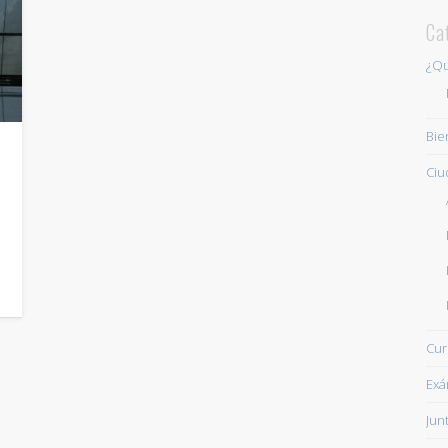
Ca
¿Qu
Bie
Ciu
Cur
Ex
Jun