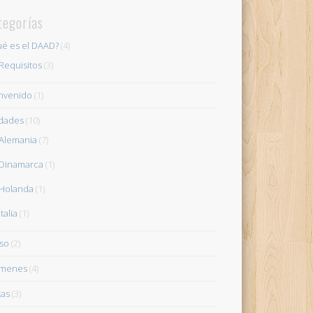
tegorías
é es el DAAD?
(4)
Requisitos
(3)
nvenido
(1)
dades
(10)
Alemania
(7)
Dinamarca
(1)
Holanda
(1)
Italia
(1)
so
(2)
ámenes
(4)
tas
(3)