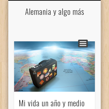
VIVIR EN ALEMANIA
¿QUÉ ES EL DAAD?
CONTÁCTAME
BIENVENIDO
CIUDADES
INICIO
Alemania y algo más
Mi vida un año y medio