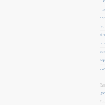
jul
may
abr
feb
dic
nov
oct
sep
ago
Co
ign
Tup