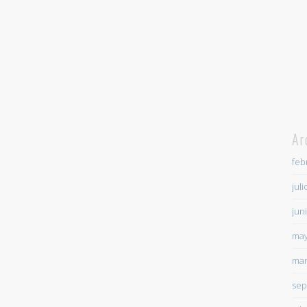
Ar
feb
jul
jun
may
mar
sep