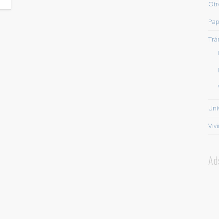
Otr
Pap
Trá
Uni
Viv
Ad