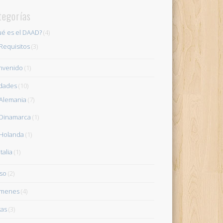
tegorías
é es el DAAD?
(4)
Requisitos
(3)
nvenido
(1)
dades
(10)
Alemania
(7)
Dinamarca
(1)
Holanda
(1)
Italia
(1)
so
(2)
ámenes
(4)
tas
(3)