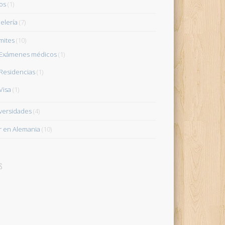
os
(1)
elería
(7)
mites
(10)
Exámenes médicos
(1)
Residencias
(1)
Visa
(1)
versidades
(4)
ir en Alemania
(10)
s