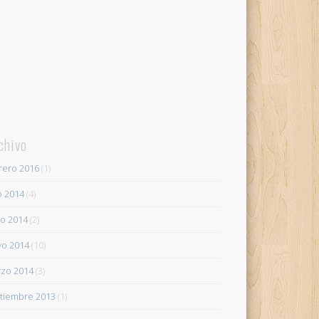
chivo
rero 2016
(1)
io 2014
(4)
io 2014
(2)
o 2014
(10)
zo 2014
(3)
tiembre 2013
(1)