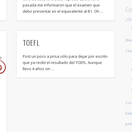
pasada me informaron que el examen que
Ca
debo presentar es el equivalente al B1. Oh …
¿Qu
TOEFL
Bie
Ciu
Post un poco a prisa sólo para dejar por escrito
que ya recibí el resultado del TOEFL. Aunque
llevo 4 años sin …
Cur
Ex
l
Jun