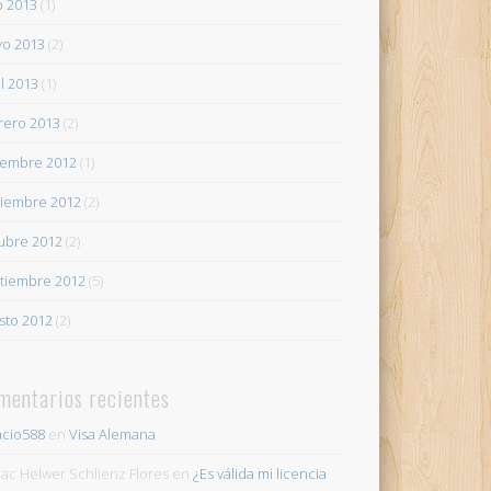
io 2013
(1)
o 2013
(2)
il 2013
(1)
rero 2013
(2)
iembre 2012
(1)
iembre 2012
(2)
ubre 2012
(2)
tiembre 2012
(5)
sto 2012
(2)
mentarios recientes
acio588
en
Visa Alemana
ac Helwer Schlienz Flores
en
¿Es válida mi licencia